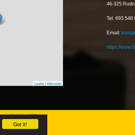
46-325 Rudni
Tel. 693 548
Email:
konta
https://www.
Leaflet
|
Wikimedia
koła Językowa 2026
Got it!