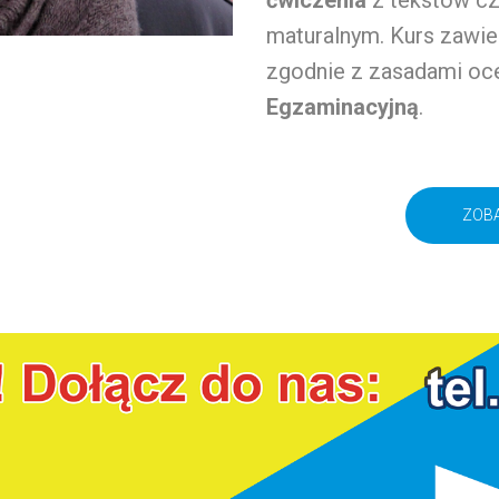
ćwiczenia
z tekstów cz
maturalnym. Kurs zawie
zgodnie z zasadami oc
Egzaminacyjną
.
ZOBA