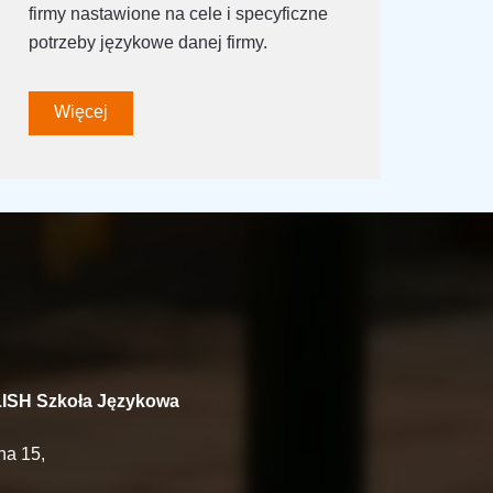
firmy nastawione na cele i specyficzne
potrzeby językowe danej firmy.
Więcej
SH Szkoła Językowa
na 15,