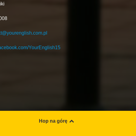
ki
 008
kt@yourenglish.com.pl
facebook.com/YourEnglish15
Hop na górę