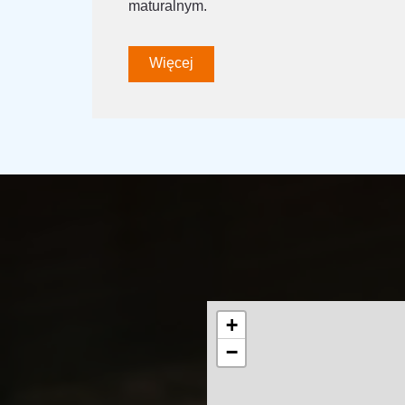
maturalnym.
Więcej
+
−