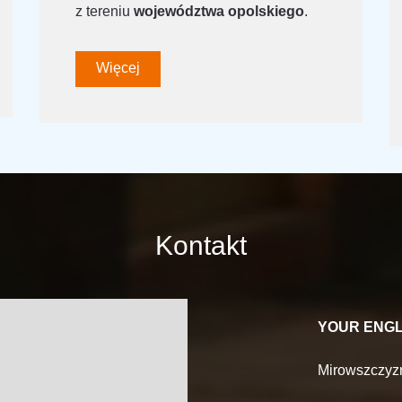
z tereniu
województwa opolskiego
.
Więcej
Kontakt
YOUR ENGLI
Mirowszczyz