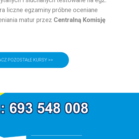
ytanych i słuchanych testowane na egz.
ra liczne egzaminy próbne oceniane
eniania matur przez
Centralną Komisję
CZ POZOSTAŁE KURSY >>